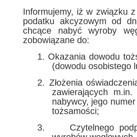
Informujemy, iż w związku z
podatku akcyzowym od dni
chcące nabyć wyroby wę
zobowiązane do:
1.
Okazania dowodu toż
(dowodu osobistego l
2.
Złożenia oświadczen
zawierających m.in.
nabywcy, jego nume
tożsamości;
3.
Czytelnego podp
wyrobów węglowych.