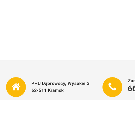
Zad
PHU Dąbrowscy, Wysokie 3
6
62-511 Kramsk
Skład opału PHU DĄBROWSCY
©
2026
Privacy Policy
More
Home Remodeling Joomla Templates at TemplateMonster.com